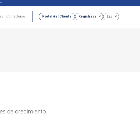
om
Portal del Cliente
Regístrese
Esp
as
Contáctenos
es de crecimiento.