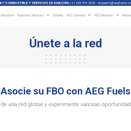
4/7 COMBUSTIBLE Y SERVICIOS DE AVIACIÓN
|
+1.305.913.5253
-
dispatch@aegfuels.c
e Nosotros
Nuestros Servicios
Empleo
AEG Connect
AEG Rewards
Notici
Únete a la red
Asocie su FBO con AEG Fuels
r de una red global y experimente valiosas oportunidad